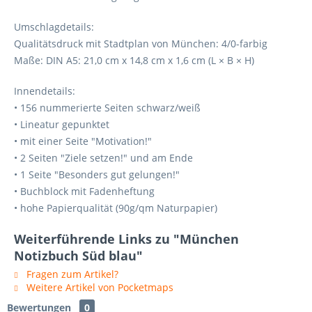
Umschlagdetails:
Qualitätsdruck mit Stadtplan von München: 4/0-farbig
Maße: DIN A5: 21,0 cm x 14,8 cm x 1,6 cm (L × B × H)
Innendetails:
• 156 nummerierte Seiten schwarz/weiß
• Lineatur gepunktet
• mit einer Seite "Motivation!"
• 2 Seiten "Ziele setzen!" und am Ende
• 1 Seite "Besonders gut gelungen!"
• Buchblock mit Fadenheftung
• hohe Papierqualität (90g/qm Naturpapier)
Weiterführende Links zu "München
Notizbuch Süd blau"
Fragen zum Artikel?
Weitere Artikel von Pocketmaps
Bewertungen
0