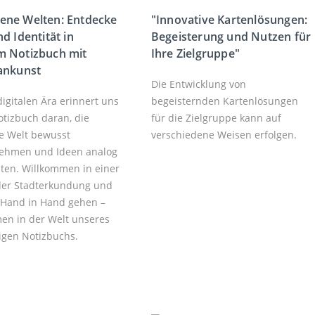
ene Welten: Entdecke
"Innovative Kartenlösungen:
d Identität in
Begeisterung und Nutzen für
m Notizbuch mit
Ihre Zielgruppe"
ankunst
Die Entwicklung von
digitalen Ära erinnert uns
begeisternden Kartenlösungen
otizbuch daran, die
für die Zielgruppe kann auf
e Welt bewusst
verschiedene Weisen erfolgen.
ehmen und Ideen analog
lten. Willkommen in einer
 der Stadterkundung und
t Hand in Hand gehen –
en in der Welt unseres
tigen Notizbuchs.