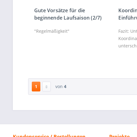
Gute Vorsätze für die
Koordin
beginnende Laufsaison (2/7)
Einfüh
"Regelmäßigkeit"
Fazit: Un
Koordina
untersc
1
von
4
Kundenservice / Bestellungen
Projekte