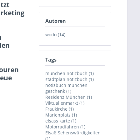
tzt
arketing
Autoren
wodo (14)
n
den
Tags
Touren
münchen notizbuch (1)
neue
stadtplan notizbuch (1)
notizbuch münchen
geschenk (1)
Residenz München (1)
Viktualienmarkt (1)
Fraukirche (1)
Marienplatz (1)
elsass karte (1)
Motorradfahren (1)
Elsaß Sehenswürdigkeiten
(1)