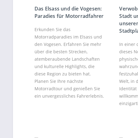
Das Elsass und die Vogesen:
Verwob
Paradies für Motorradfahrer
Stadt un
unsere
Erkunden Sie das
Stadtpl
Motorradparadies im Elsass und
den Vogesen. Erfahren Sie mehr
In einer 
über die besten Strecken,
dieses N
atemberaubende Landschaften
physisch
und kulturelle Highlights, die
wahrzun
diese Region zu bieten hat.
festzuha
Planen Sie Ihre nächste
Welt, in
Motorradtour und genießen Sie
Identitä
ein unvergessliches Fahrerlebnis.
willkomm
einzigar