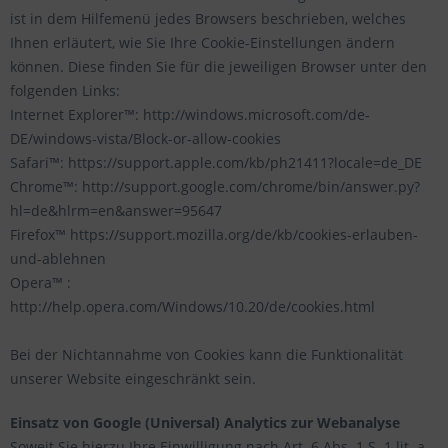
ist in dem Hilfemenü jedes Browsers beschrieben, welches
Ihnen erläutert, wie Sie Ihre Cookie-Einstellungen ändern
können. Diese finden Sie für die jeweiligen Browser unter den
folgenden Links:
Internet Explorer™: http://windows.microsoft.com/de-
DE/windows-vista/Block-or-allow-cookies
Safari™: https://support.apple.com/kb/ph21411?locale=de_DE
Chrome™: http://support.google.com/chrome/bin/answer.py?
hl=de&hlrm=en&answer=95647
Firefox™ https://support.mozilla.org/de/kb/cookies-erlauben-
und-ablehnen
Opera™ :
http://help.opera.com/Windows/10.20/de/cookies.html
Bei der Nichtannahme von Cookies kann die Funktionalität
unserer Website eingeschränkt sein.
Einsatz von Google (Universal) Analytics zur Webanalyse
Soweit Sie hierzu Ihre Einwilligung nach Art. 6 Abs. 1 S. 1 lit. a