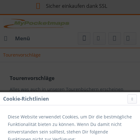
Sicher einkaufen dank SSL
Menü
Tourenvorschläge
Tourenvorschläge
Alles was auch in unseren Tourenbüchern erscheinen
wird oder schon erschienen ist. Alle Einträge
mehr
Cookie-Richtlinien
erfahren »
Diese Website verwendet Cookies, um Dir die bestmögliche
Filtern
Funktionalität bieten zu können. Wenn Du damit nicht
einverstanden sein solltest, stehen Dir folgende
Funktionen nicht zur Verfügung: