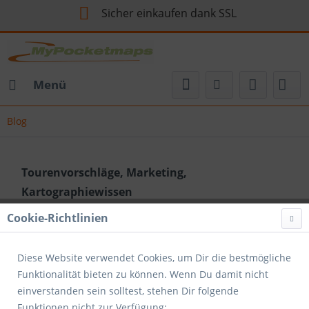
Sicher einkaufen dank SSL
Menü
Blog
Tourenvorschläge, Marketing,
Kartographiewissen
Willkommen auf unserer Blogseite! Wir sind ein kleines
Cookie-Richtlinien
Kartographiebüro, das sich auf vielseitige Karten und
Designs spezialisiert hat, die auch interaktiv genutzt
Diese Website verwendet Cookies, um Dir die bestmögliche
werden können. Hier werden wir...
mehr erfahren »
Funktionalität bieten zu können. Wenn Du damit nicht
einverstanden sein solltest, stehen Dir folgende
Funktionen nicht zur Verfügung:
Filtern